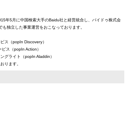
15年5月に中国検索大手のBaidu社と経営統合し、バイドゥ株式会
今でも独立した事業運営をおこなっております。
opIn Discovery）
popIn Action）
イト（popIn Aladdin）
ております。